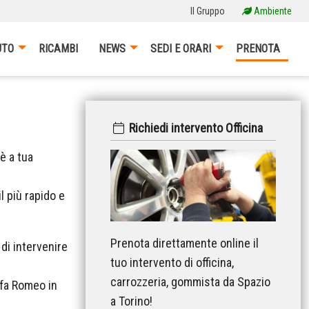
Il Gruppo
Ambiente
UTO
RICAMBI
NEWS
SEDI E ORARI
PRENOTA
Richiedi intervento Officina
o
è a tua
l più rapido e
Prenota direttamente online il
di intervenire
tuo intervento di officina,
carrozzeria, gommista da Spazio
lfa Romeo in
a Torino!